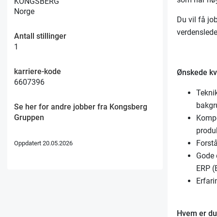
KONGSBERG
Norge
Du vil få j
verdensleden
Antall stillinger
1
karriere-kode
Ønskede kva
6607396
Teknik
bakgr
Se her for andre jobber fra Kongsberg
Gruppen
Kompe
produ
Forstå
Oppdatert 20.05.2026
Gode 
ERP (
Erfari
Hvem er d