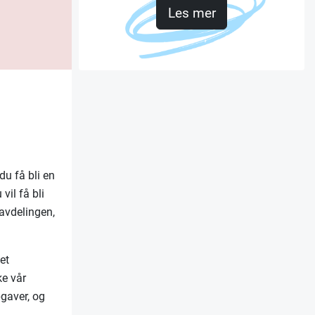
Les mer
u få bli en
vil få bli
avdelingen,
et
ke vår
pgaver, og