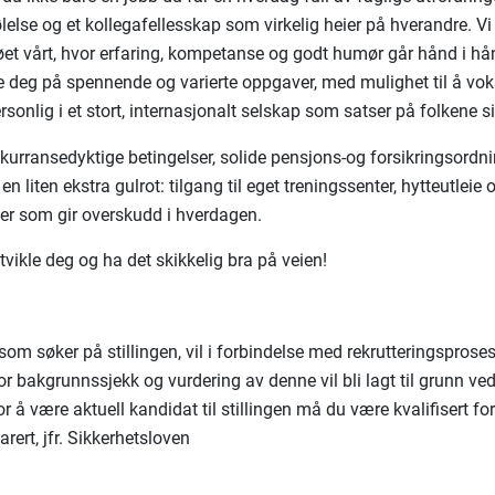
else og et kollegafellesskap som virkelig heier på hverandre. Vi 
øet vårt, hvor erfaring, kompetanse og godt humør går hånd i hå
e deg på spennende og varierte oppgaver, med mulighet til å vo
rsonlig i et stort, internasjonalt selskap som satser på folkene s
onkurransedyktige betingelser, solide pensjons-og forsikringsordn
 en liten ekstra gulrot: tilgang til eget treningssenter, hytteutleie o
er som gir overskudd i hverdagen.
tvikle deg og ha det skikkelig bra på veien!
om søker på stillingen, vil i forbindelse med rekrutteringsproses
or bakgrunnssjekk og vurdering av denne vil bli lagt til grunn ve
r å være aktuell kandidat til stillingen må du være kvalifisert for
arert, jfr. Sikkerhetsloven