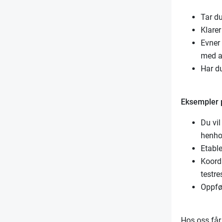
Tar du
Klare
Evner
med a
Har du
Eksempler 
Du vil
henhol
Etable
Koord
testre
Oppfø
Hos oss får 