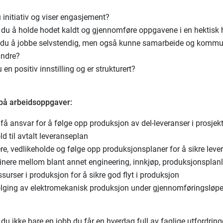
 initiativ og viser engasjement?
r du å holde hodet kaldt og gjennomføre oppgavene i en hektisk
 du å jobbe selvstendig, men også kunne samarbeide og kommu
ndre?
 en positiv innstilling og er strukturert?
på arbeidsoppgaver:
 få ansvar for å følge opp produksjon av del-leveranser i prosjekt
d til avtalt leveranseplan
re, vedlikeholde og følge opp produksjonsplaner for å sikre leve
inere mellom blant annet engineering, innkjøp, produksjonsplan
ssurser i produksjon for å sikre god flyt i produksjon
lging av elektromekanisk produksjon under gjennomføringsløpe
du ikke bare en jobb du får en hverdag full av faglige utfordringe