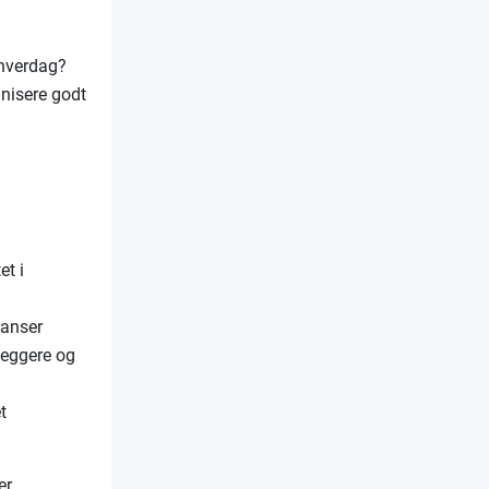
 hverdag?
nisere godt
et i
ranser
leggere og
t
r,