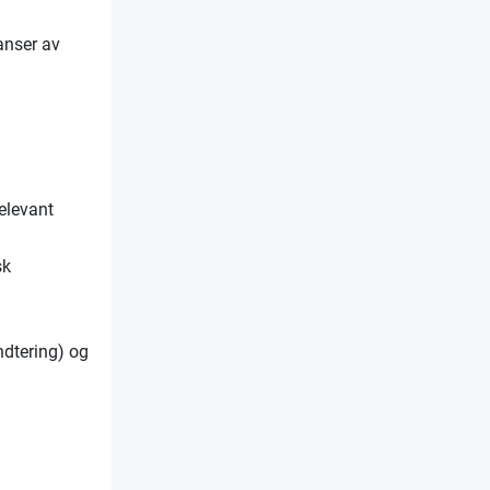
anser av
relevant
sk
dtering) og