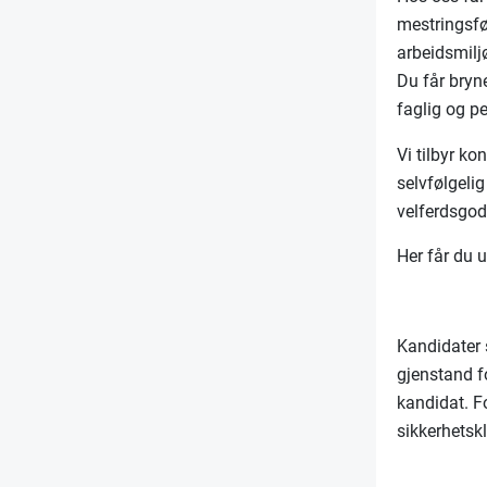
mestringsføl
arbeidsmilj
Du får bryn
faglig og pe
Vi tilbyr k
selvfølgelig
velferdsgod
Her får du u
Kandidater s
gjenstand f
kandidat. Fo
sikkerhetskl