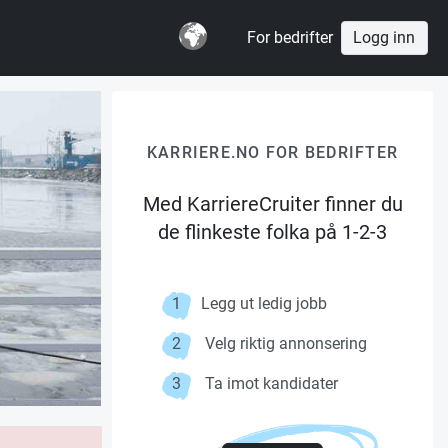
For bedrifter
Logg inn
KARRIERE.NO FOR BEDRIFTER
Med KarriereCruiter finner du
de flinkeste folka på 1-2-3
1
Legg ut ledig jobb
2
Velg riktig annonsering
3
Ta imot kandidater