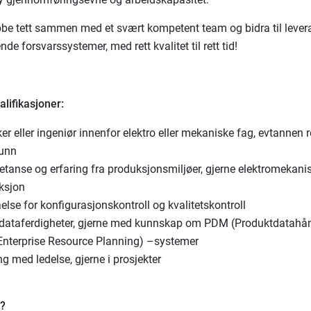
obbe tett sammen med et svært kompetent team og bidra til lever
de forsvarssystemer, med rett kvalitet til rett tid!
lifikasjoner:
er eller ingeniør innenfor elektro eller mekaniske fag, evtannen 
unn
tanse og erfaring fra produksjonsmiljøer, gjerne elektromekani
ksjon
else for konfigurasjonskontroll og kvalitetskontroll
dataferdigheter, gjerne med kunnskap om PDM (Produktdatahån
Enterprise Resource Planning) –systemer
ng med ledelse, gjerne i prosjekter
u?