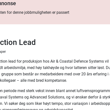
annonse
ten for denne jobbmuligheten er passert
ction Lead
aper
ion lead for produksjon hos Air & Coastal Defence Systems vil d
dt arbeidsmiljø, med høy takhøyde og hvor latteren sitter løst. Du 
n gruppe som består av medarbeidere med over 20 års erfaring i 
kollegaer – alle med bred kompetanse.
i en periode med sterk vekst innen blant annet luftvernsprogramm
al Systems og Advanced Solutions, og vi ønsker derfor å styr
n. Vi søker deg som liker høyt tempo, stor variasjon i arbeidsop
y gjennomføringsevne og arbeidskapasitet.