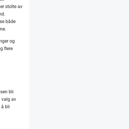
er stolte av
nd.
kse både
ine.
inger og
g flere
sen bli
d valg av
 å bli