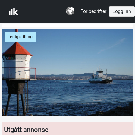
For bedrifter
Logg inn
Ledig stilling
Utgått annonse