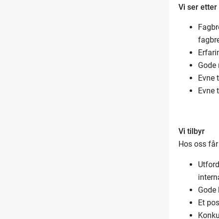
Vi ser ette
Fagbre
fagbr
Erfari
Gode 
Evne t
Evne t
Vi tilbyr
Hos oss får
Utfor
intern
Gode k
Et pos
Konku