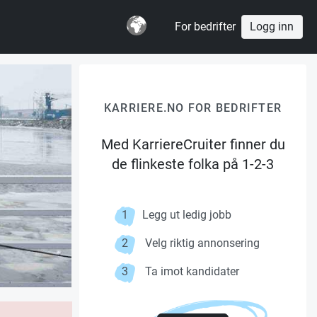
For bedrifter
Logg inn
KARRIERE.NO FOR BEDRIFTER
Med KarriereCruiter finner du
de flinkeste folka på 1-2-3
1
Legg ut ledig jobb
2
Velg riktig annonsering
3
Ta imot kandidater