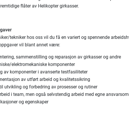
emtidige flåter av Helikopter girkasser.
pgaver
er/tekniker hos oss vil du få en variert og spennende arbeidsh
ppgaver vil blant annet være:
tering, sammenstilling og reparasjon av girkasser og andre
iske/elektromekaniske komponenter
g av komponenter i avanserte testfasiliteter
entasjon av utført arbeid og kvalitetssikring
til utvikling og forbedring av prosesser og rutiner
beid i team, men også selvstendig arbeid med egne ansvarsom
fikasjoner og egenskaper