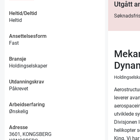
Utgått 
Heltid/Deltid
Søknadsfris
Heltid
Ansettelsesform
Fast
Mekan
Bransje
Dyna
Holdingselskaper
Holdingselsk
Utdanningskrav
Påkrevet
Aerostructu
leverer ava
Arbeidserfaring
aerospacein
Ønskelig
utviklede s
Divisjonen 
Adresse
helikopter
3601, KONGSBERG
King. Vi har