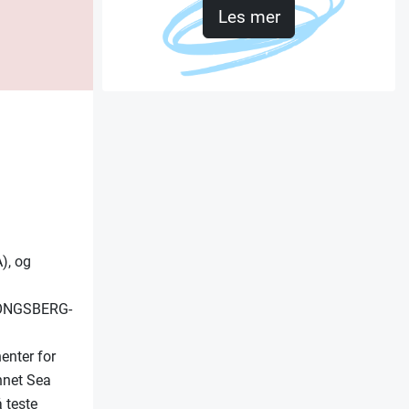
Les mer
), og
g KONGSBERG-
enter for
nnet Sea
å teste