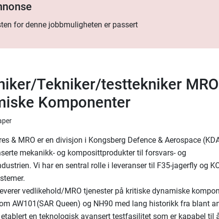
annonse
ten for denne jobbmuligheten er passert
iker/Tekniker/testtekniker MRO
miske Komponenter
aper
res & MRO er en divisjon i Kongsberg Defence & Aerospace (KDA
nserte mekanikk- og komposittprodukter til forsvars- og
dustrien. Vi har en sentral rolle i leveranser til F35-jagerfly o
ystemer.
leverer vedlikehold/MRO tjenester på kritiske dynamiske kompon
 som AW101(SAR Queen) og NH90 med lang historikk fra blant a
 etablert en teknologisk avansert testfasilitet som er kapabel til 