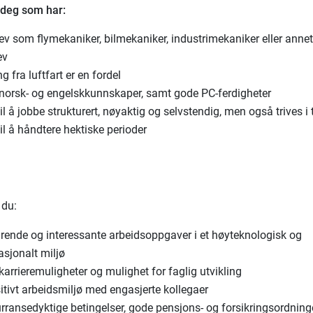
r deg som har:
v som flymekaniker, bilmekaniker, industrimekaniker eller annet
ev
ng fra luftfart er en fordel
norsk- og engelskkunnskaper, samt gode PC-ferdigheter
il å jobbe strukturert, nøyaktig og selvstendig, men også trives i
il å håndtere hektiske perioder
 du:
drende og interessante arbeidsoppgaver i et høyteknologisk og
asjonalt miljø
arrieremuligheter og mulighet for faglig utvikling
itivt arbeidsmiljø med engasjerte kollegaer
rransedyktige betingelser, gode pensjons- og forsikringsordning