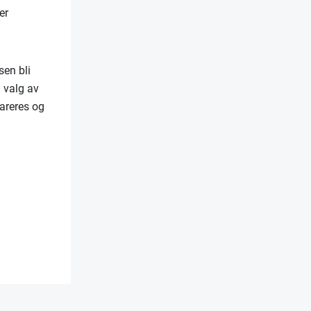
er
sen bli
d valg av
lareres og