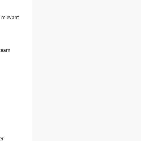
 relevant
 team
er