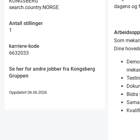
KONGSBERG
dagens og fr
search.country.NORGE
Antall stillinger
1
Arbeidsop
Som mekanik
karriere-kode
Dine hovedo
6632033
Demon
Se her for andre jobber fra Kongsberg
mekan
Gruppen
Testin
Dokum
Oppdatert 06.06.2026
Bidra 
Samar
Kvali