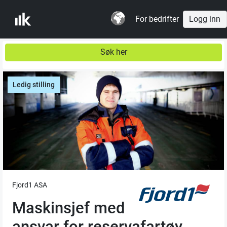
For bedrifter
Logg inn
Søk her
Ledig stilling
Fjord1 ASA
Maskinsjef med
ansvar for reservafartøy