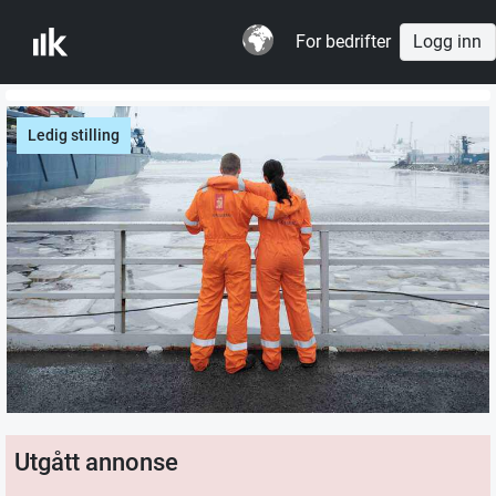
For bedrifter
Logg inn
Ledig stilling
Utgått annonse