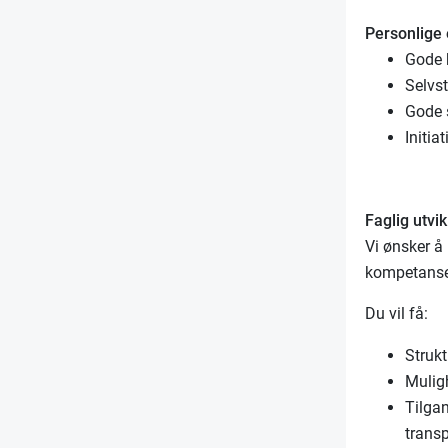
Personlige
Gode 
Selvst
Gode s
Initia
Faglig utvik
Vi ønsker å 
kompetanse
Du vil få:
Strukt
Mulig
Tilgan
trans