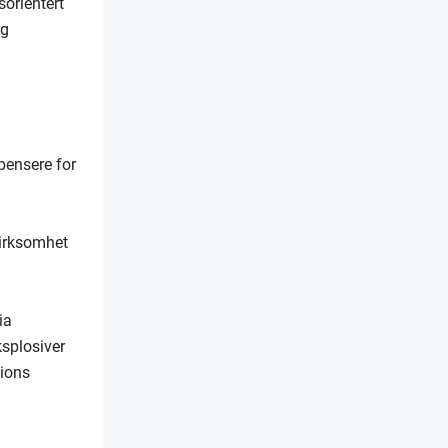
sorientert
og
pensere for
virksomhet
ia
splosiver
ions