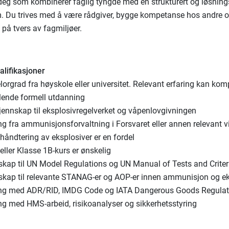
r deg som kombinerer faglig tyngde med en strukturert og løsning
. Du trives med å være rådgiver, bygge kompetanse hos andre 
på tvers av fagmiljøer.
lifikasjoner
orgrad fra høyskole eller universitet. Relevant erfaring kan kom
ende formell utdanning
jennskap til eksplosivregelverket og våpenlovgivningen
ng fra ammunisjonsforvaltning i Forsvaret eller annen relevant 
håndtering av eksplosiver er en fordel
ller Klasse 1B-kurs er ønskelig
skap til UN Model Regulations og UN Manual of Tests and Criter
skap til relevante STANAG-er og AOP-er innen ammunisjon og ek
ing med ADR/RID, IMDG Code og IATA Dangerous Goods Regulat
ing med HMS-arbeid, risikoanalyser og sikkerhetsstyring