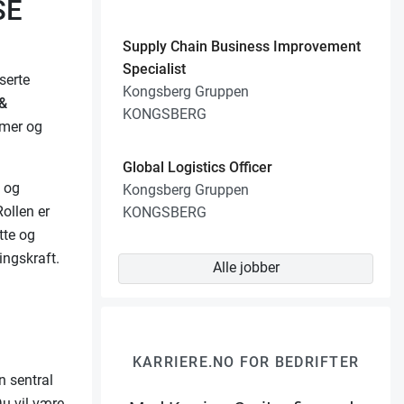
SE
Supply Chain Business Improvement
Specialist
serte
Kongsberg Gruppen
 &
KONGSBERG
emer og
Global Logistics Officer
n og
Kongsberg Gruppen
Rollen er
KONGSBERG
tte og
ingskraft.
Alle jobber
KARRIERE.NO FOR BEDRIFTER
n sentral
Du vil være