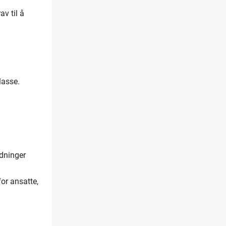
av til å
lasse.
rdninger
for ansatte,