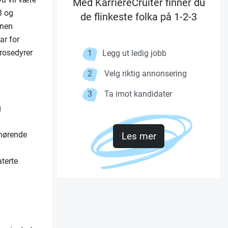
Med KarriereCruiter finner du
B og
de flinkeste folka på 1-2-3
nnen
ar for
rosedyrer
1
Legg ut ledig jobb
2
Velg riktig annonsering
3
Ta imot kandidater
g
lhørende
Les mer
terte