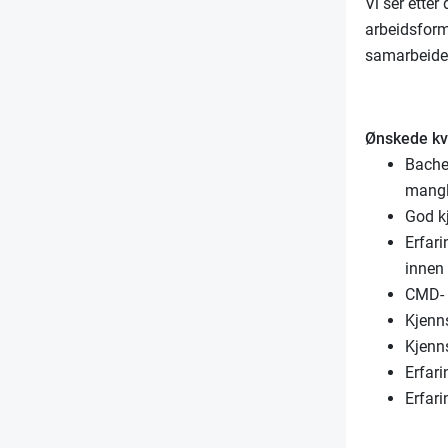
Vi ser ette
arbeidsform
samarbeide 
Ønskede kva
Bachel
mangl
God k
Erfari
innen 
CMD- e
Kjenn
Kjenn
Erfar
Erfar