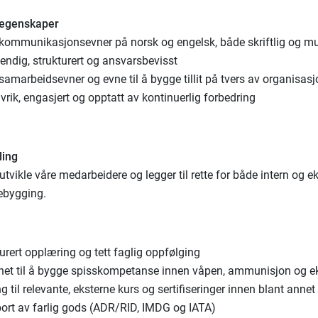
 egenskaper
kommunikasjonsevner på norsk og engelsk, både skriftlig og mu
endig, strukturert og ansvarsbevisst
amarbeidsevner og evne til å bygge tillit på tvers av organisas
tivrik, engasjert og opptatt av kontinuerlig forbedring
ling
utvikle våre medarbeidere og legger til rette for både intern og e
bygging.
urert opplæring og tett faglig oppfølging
het til å bygge spisskompetanse innen våpen, ammunisjon og e
g til relevante, eksterne kurs og sertifiseringer innen blant ann
port av farlig gods (ADR/RID, IMDG og IATA)