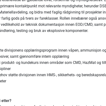
 primære kontaktpunkt mot relevante myndigheter, herunder DS
ateriellavdeling, og bidra med faglig rådgivning til prosjekter i
v farlig gods på tvers av fareklasser. Rollen innebærer også ansv
g vedlikehold av teknisk dokumentasjon innen EOD/CMD, samt p
håndtering, testing og bruk av eksplosive komponenter.
:
lte divisjonens opplæringsprogram innen våpen, ammunisjon o
osiver, samt gjennomføre intern opplæring
 i produkt- og kundekurs innen områder som CMD, HazMat og ti
ipliner
ehov støtte divisjonen innen HMS-, sikkerhets- og beredskapsrela
teter
 etter?