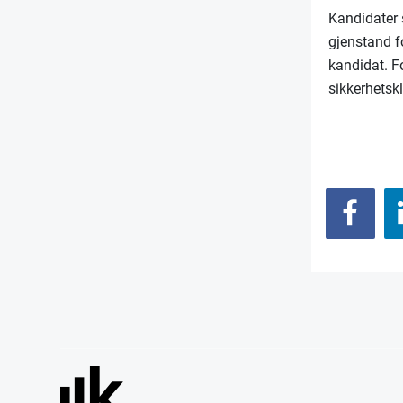
Kandidater s
gjenstand f
kandidat. Fo
sikkerhetskl