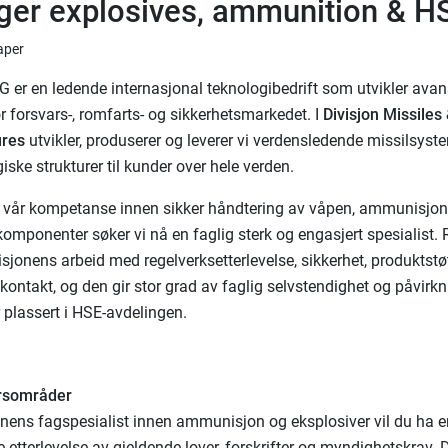
er explosives, ammunition & H
aper
r en ledende internasjonal teknologibedrift som utvikler avan
r forsvars-, romfarts- og sikkerhetsmarkedet. I
Divisjon Missiles
ures
utvikler, produserer og leverer vi verdensledende missilsyst
ske strukturer til kunder over hele verden.
e vår kompetanse innen sikker håndtering av våpen, ammunisjo
komponenter søker vi nå en faglig sterk og engasjert spesialist. 
visjonens arbeid med regelverksetterlevelse, sikkerhet, produktstø
ontakt, og den gir stor grad av faglig selvstendighet og påvirkn
r plassert i HSE-avdelingen.
rsområder
nens fagspesialist innen ammunisjon og eksplosiver vil du ha e
kre etterlevelse av gjeldende lover, forskrifter og myndighetskrav. 