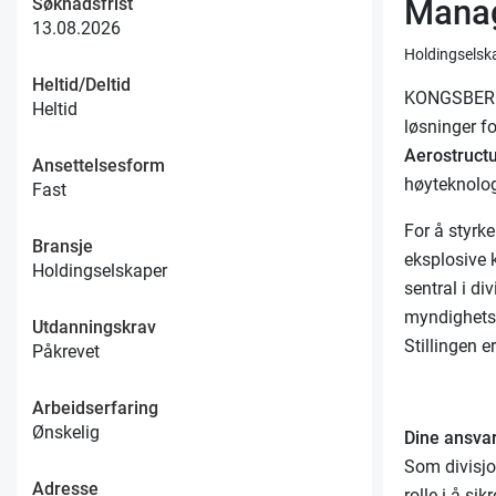
Manag
Søknadsfrist
13.08.2026
Holdingselsk
Heltid/Deltid
KONGSBERG e
Heltid
løsninger fo
Aerostruct
Ansettelsesform
høyteknologi
Fast
For å styrk
Bransje
eksplosive 
Holdingselskaper
sentral i di
myndighetsk
Utdanningskrav
Stillingen e
Påkrevet
Arbeidserfaring
Ønskelig
Dine ansva
Som divisjo
Adresse
rolle i å si