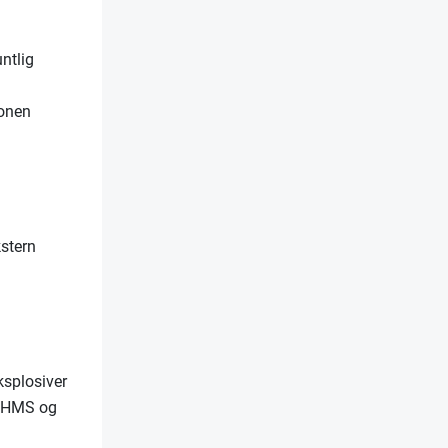
ntlig
jonen
kstern
ksplosiver
et HMS og