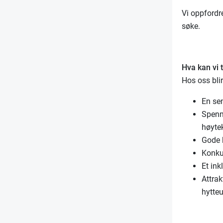
Vi oppfordre
søke.
Hva kan vi t
Hos oss blir
En sen
Spenn
høyte
Gode k
Konku
Et in
Attrak
hytteu