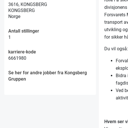
3616, KONGSBERG
divisjonens
KONGSBERG
Forsvarets M
Norge
transport a
utvikling o
Antall stillinger
for sikker 
1
Du vil også
karriere-kode
6661980
Forva
ekspl
Se her for andre jobber fra Kongsberg
Bidra
Gruppen
fagdis
Ved b
aktivi
Hvem ser vi