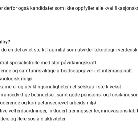
r derfor også kandidater som ikke oppfyller alle kvalifikasjonskr
ilby?
 du en del av et sterkt fagmiljø som utvikler teknologi i verdensk
tral spesialistrolle med stor påvirkningskraft
ende og samfunnsviktige arbeidsoppgaver i et internasjonalt
knologisk miljø
arriere- og utviklingsmuligheter i et selskap i sterk vekst
rransedyktige betingelser, samt gode pensjons- og forsikringso
kluderende og kompetansedrevet arbeidsmiljø
tive velferdsordninger, inkludert treningssenter, innovasjons-lab 
tleie og flere sosiale aktiviteter