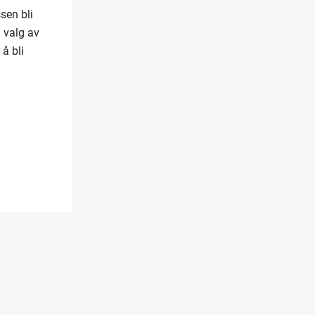
sen bli
d valg av
 å bli