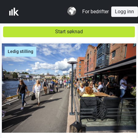
For bedrifter
Logg inn
Start søknad
Ledig stilling