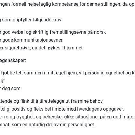
ingen formell helsefaglig kompetanse for denne stillingen, da op
g som oppfyller følgende krav:
 god verbal og skriftlig fremstillingsevne på norsk
r gode kommunikasjonsevner
er sigarettrøyk, da det røykes i hjemmet
 egenskaper:
l jobbe tett sammen i mitt eget hjem, vil personlig egnethet og k
agt.
er deg som:
ttende og flink til å tilrettelegge ut fra mine behov.
itelig, positiv og fleksibel i møte med hverdagens oppgaver.
r ro og trygghet, og behersker ulike situasjoner på en god måte.
pati som en naturlig del av din personlighet.