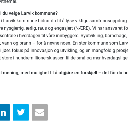
vitnemål.
al du velge Larvik kommune?
i Larvik kommune bidrar du til å løse viktige samfunnsoppdra
e nysgjerrig, ærlig, raus og engasjert (NÆRE). Vi har ansvaret fo
sentrale i hverdagen til våre innbyggere. Byutvikling, barnehage,
ur, vann og brann – for å nevne noen. En stor kommune som Larvi
iljøer, fokus på innovasjon og utvikling, og en mangfoldig prosje
lt store i hundremillionersklassen til de små og mer hverdagslige
 mening, med mulighet til å utgjøre en forskjell – det får du h