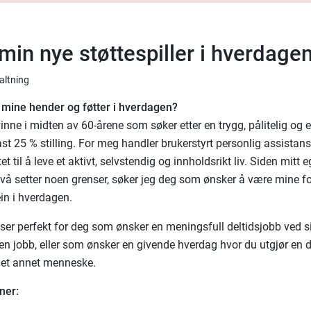
min nye støttespiller i hverdage
valtning
 mine hender og føtter i hverdagen?
inne i midten av 60-årene som søker etter en trygg, pålitelig og 
ast 25 % stilling. For meg handler brukerstyrt personlig assistan
tet til å leve et aktivt, selvstendig og innholdsrikt liv. Siden mitt e
vå setter noen grenser, søker jeg deg som ønsker å være mine f
in i hverdagen.
er perfekt for deg som ønsker en meningsfull deltidsjobb ved s
nen jobb, eller som ønsker en givende hverdag hvor du utgjør en d
or et annet menneske.
ner: