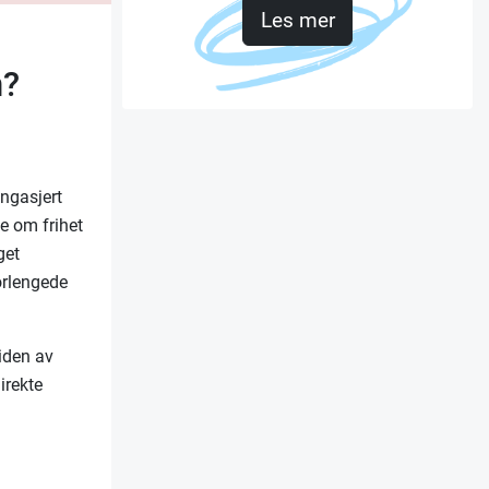
Les mer
n?
engasjert
se om frihet
get
orlengede
iden av
irekte