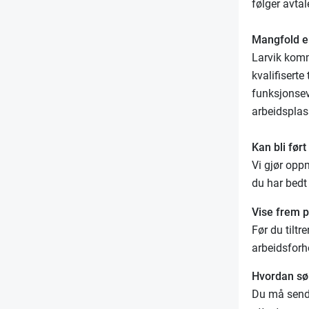
følger avtal
Mangfold e
Larvik komm
kvalifiserte
funksjonsevn
arbeidsplas
Kan bli ført
Vi gjør opp
du har bedt
Vise frem po
Før du tilt
arbeidsforh
Hvordan sø
Du må sende