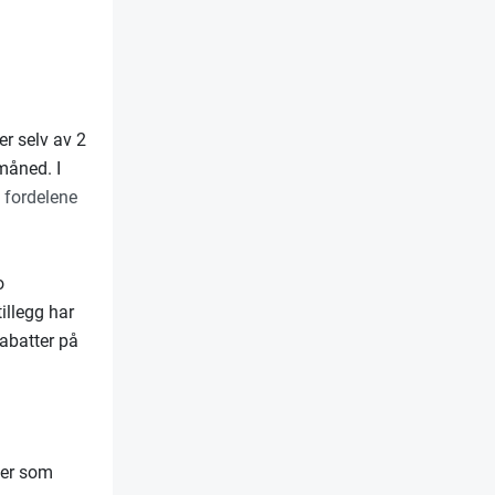
r selv av 2
måned. I
 fordelene
o
tillegg har
 rabatter på
ter som