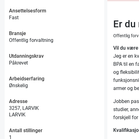
Ansettelsesform
Fast
Er du 
Bransje
Offentlig for
Offentlig forvaltning
Vil du være
Utdanningskrav
Jeg er en kv
Påkrevet
BPA til en f
og fleksibili
Arbeidserfaring
funksjonsni
Ønskelig
armer og be
Adresse
Jobben pass
3257, LARVIK
studier, an
LARVIK
forskjell f
Kvalifikasjo
Antall stillinger
1