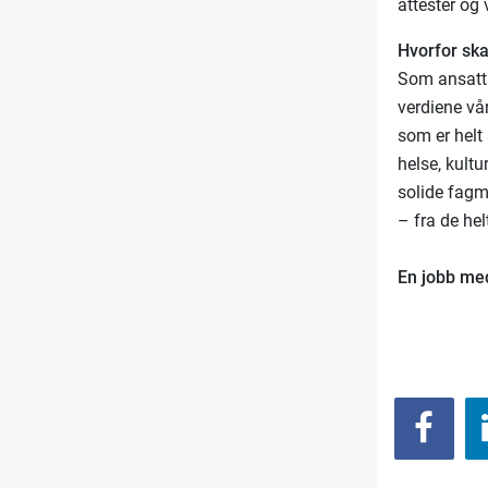
attester og 
Hvorfor sk
Som ansatt 
verdiene vår
som er helt 
helse, kult
solide fagm
– fra de he
En jobb med