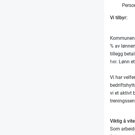
Person
Vi tilbyr:
Kommunen ha
% av lønnen
tillegg bet
her
. Lønn et
Vi har velfe
bedriftshytt
vi et aktivt 
treningssen
Viktig å vit
Som arbeids