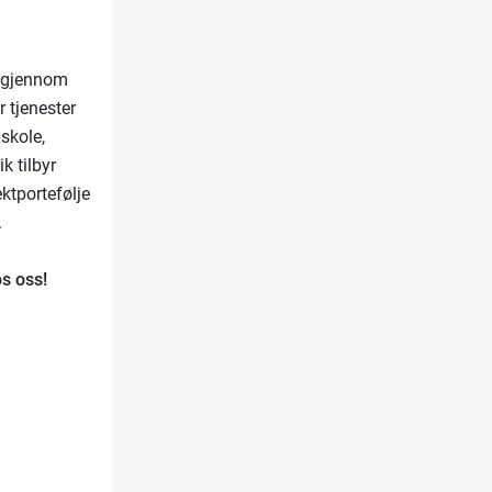
g gjennom
r tjenester
 skole,
k tilbyr
ktportefølje
.
os oss!