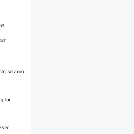
er
ser
ste, selv om
ng for
e ved