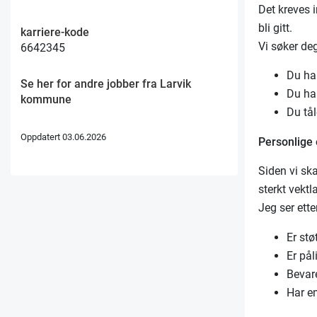
Det kreves 
bli gitt.
karriere-kode
Vi søker de
6642345
Du har
Se her for andre jobber fra Larvik
Du ha
kommune
Du tål
Oppdatert 03.06.2026
Personlige
Siden vi ska
sterkt vektl
Jeg ser ett
Er stø
Er pål
Bevare
Har em