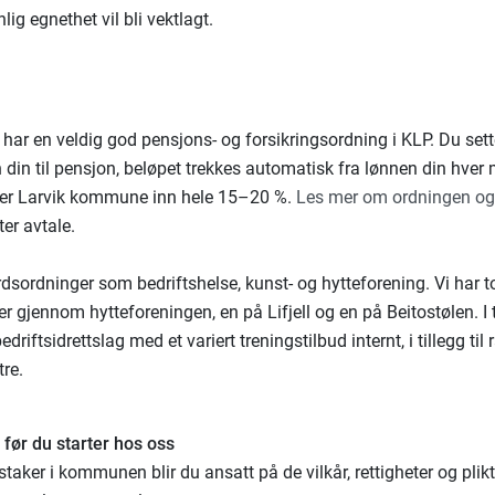
lig egnethet vil bli vektlagt.
r en veldig god pensjons- og forsikringsordning i KLP. Du sette
 din til pensjon, beløpet trekkes automatisk fra lønnen din hver 
aler Larvik kommune inn hele 15–20 %.
Les mer om ordningen og
ter avtale.
rdsordninger som bedriftshelse, kunst- og hytteforening. Vi har t
er gjennom hytteforeningen, en på Lifjell og en på Beitostølen. I 
bedriftsidrettslag med et variert treningstilbud internt, i tillegg til
tre.
e før du starter hos oss
taker i kommunen blir du ansatt på de vilkår, rettigheter og plik