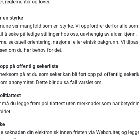
er, reglementer og lover.
r en styrke
une ser mangfold som en styrke. Vi oppfordrer derfor alle som 
 til å søke på ledige stillinger hos oss, uavhengig av alder, kjønn,
e, seksuell orientering, nasjonal eller etnisk bakgrunn. Vi tilpas
sen om du har behov for det.
 opp på offentlig søkerliste
merksom på at du som søker kan bli ført opp på offentlig søkerli
 om anonymitet. Dette blir du så fall varslet om.
litiattest
rer må du legge frem politiattest uten merknader som har betydni
oldet.
ke
 søknaden din elektronisk innen fristen via Webcruiter, og legg