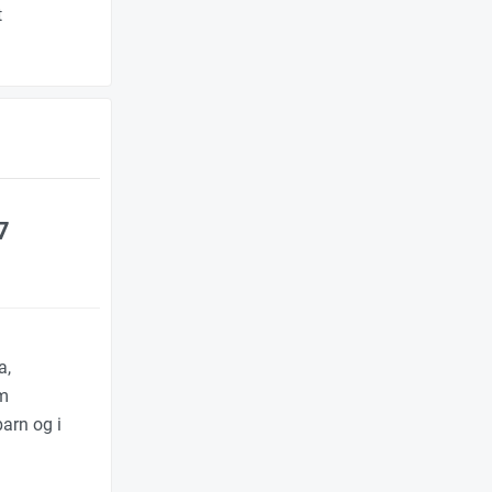
t
7
a,
im
barn og i