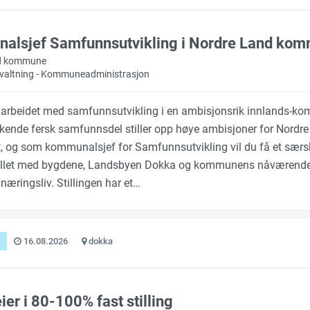
alsjef Samfunnsutvikling i Nordre Land ko
d kommune
orvaltning - Kommuneadministrasjon
e arbeidet med samfunnsutvikling i en ambisjonsrik innlands-
ykende fersk samfunnsdel stiller opp høye ambisjoner for Nordre
 og som kommunalsjef for Samfunnsutvikling vil du få et særsk
illet med bygdene, Landsbyen Dokka og kommunens nåværend
næringsliv. Stillingen har et…
16.08.2026
dokka
ier i 80-100% fast stilling