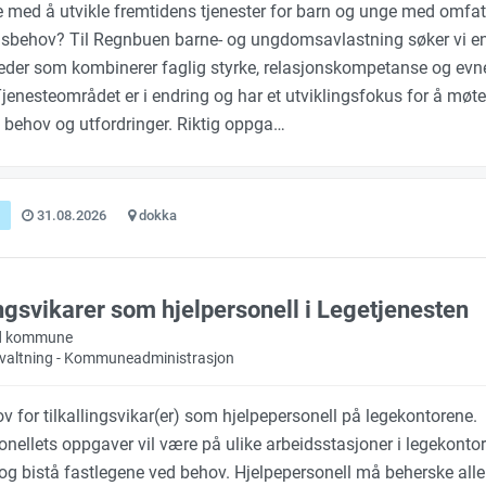
e med å utvikle fremtidens tjenester for barn og unge med omfa
sbehov? Til Regnbuen barne- og ungdomsavlastning søker vi e
leder som kombinerer faglig styrke, relasjonskompetanse og evne
Tjenesteområdet er i endring og har et utviklingsfokus for å møte
 behov og utfordringer. Riktig oppga…
31.08.2026
dokka
ingsvikarer som hjelpersonell i Legetjenesten
d kommune
orvaltning - Kommuneadministrasjon
v for tilkallingsvikar(er) som hjelpepersonell på legekontorene.
nellets oppgaver vil være på ulike arbeidsstasjoner i legekontore
og bistå fastlegene ved behov. Hjelpepersonell må beherske all