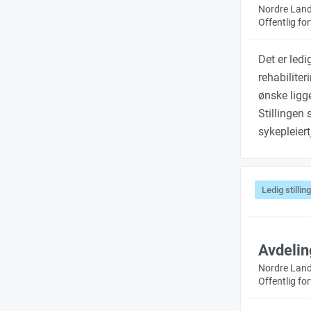
Nordre Lan
Offentlig f
Det er led
rehabilite
ønske ligg
Stillingen 
sykepleier
Ledig stilling
Avdelin
Nordre Lan
Offentlig f