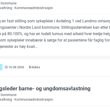
d kommune
orvaltning - Kommuneadministrasjon
ig en fast stilling som sykepleier i Avdeling 1 ved Landmo omsor
ringssenter i Nordre Land kommune. Stillingsstørrelsen kan etter
e på 80-100%, og har en todelt turnus med arbeid hver tredje hel
som sykepleier innebærer å sørge for at pasientene får faglig for
tjenester av høy kvali…
16.08.2026
dokka
gsleder barne- og ungdomsavlastning
d kommune
orvaltning - Kommuneadministrasjon