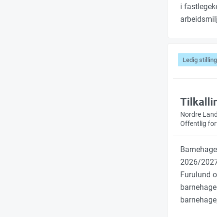
i fastlegek
arbeidsmil
Ledig stilling
Tilkall
Nordre Lan
Offentlig f
Barnehagen
2026/2027
Furulund o
barnehager
barnehage,