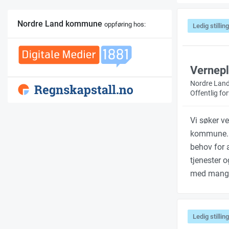
Nordre Land kommune
oppføring hos:
Ledig stilling
Verneple
Nordre Lan
Offentlig f
Vi søker v
kommune. F
behov for a
tjenester o
med mange
Ledig stilling