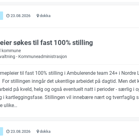
23.08.2026
dokka
ier søkes til fast 100% stilling
d kommune
orvaltning - Kommuneadministrasjon
ernepleier til fast 100% stilling i Ambulerende team 24+ i Nordre
or stillingen inngår det ukentlige arbeidet på dagtid. Men det k
rbeid på kveld, helg og også eventuelt natt i perioder - særlig i 
g i kartleggingsfase. Stillingen vil innebære nært og tverrfaglig
 ulike…
23.08.2026
dokka