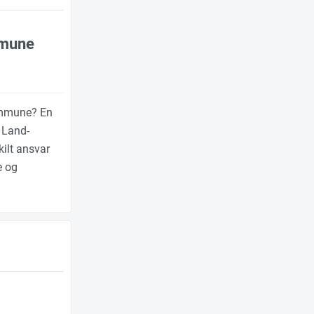
mmune
kommune? En
 Land-
ilt ansvar
e og