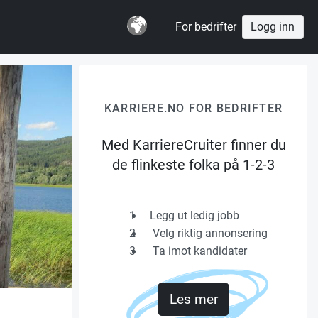
For bedrifter
Logg inn
KARRIERE.NO FOR BEDRIFTER
Med KarriereCruiter finner du
de flinkeste folka på 1-2-3
1
Legg ut ledig jobb
2
Velg riktig annonsering
3
Ta imot kandidater
Les mer