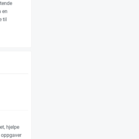
ttende
n en
 til
t, hjelpe
e oppgaver