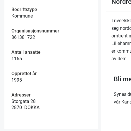
Nordr
Bedriftstype
Kommune
Trivselsk
seg nordo
Organisasjonsnummer
omtrent m
861381722
Lilleham
er kommun
Antall ansatte
av dem.
1165
Opprettet år
Bli m
1995
Synes du
Adresser
Storgata 28
vår Kand
2870 DOKKA