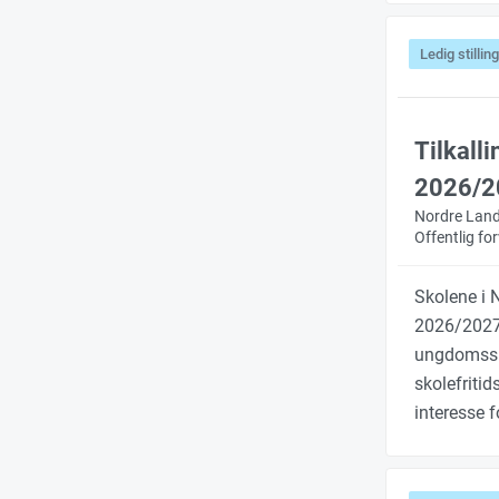
Ledig stilling
Tilkall
2026/2
Nordre Lan
Offentlig f
Skolene i N
2026/2027
ungdomssk
skolefritid
interesse 