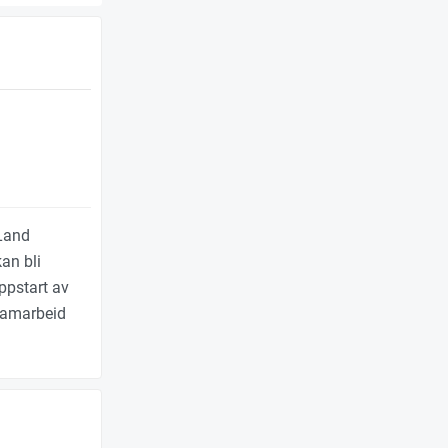
 Land
an bli
oppstart av
 samarbeid