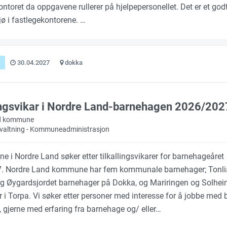
ontoret da oppgavene rullerer på hjelpepersonellet. Det er et god
jø i fastlegekontorene. …
30.04.2027
dokka
ingsvikar i Nordre Land-barnehagen 2026/202
d kommune
orvaltning - Kommuneadministrasjon
e i Nordre Land søker etter tilkallingsvikarer for barnehageåret
. Nordre Land kommune har fem kommunale barnehager; Tonli
g Øygardsjordet barnehager på Dokka, og Mariringen og Solhe
 i Torpa. Vi søker etter personer med interesse for å jobbe med 
 gjerne med erfaring fra barnehage og/ eller…