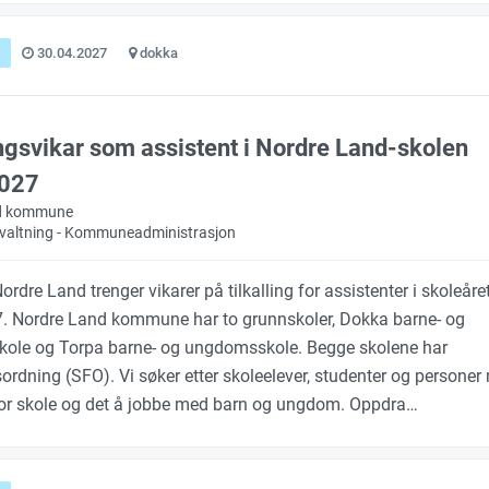
30.04.2027
dokka
ingsvikar som assistent i Nordre Land-skolen
027
d kommune
orvaltning - Kommuneadministrasjon
ordre Land trenger vikarer på tilkalling for assistenter i skoleåre
. Nordre Land kommune har to grunnskoler, Dokka barne- og
ole og Torpa barne- og ungdomsskole. Begge skolene har
sordning (SFO). Vi søker etter skoleelever, studenter og persone
for skole og det å jobbe med barn og ungdom. Oppdra…