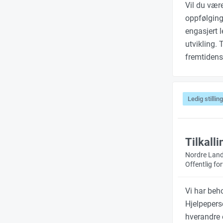
Vil du vær
oppfølging
engasjert 
utvikling. 
fremtidens
Ledig stilling
Tilkall
Nordre Lan
Offentlig f
Vi har beho
Hjelpeperso
hverandre 