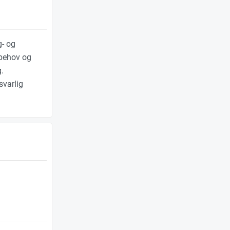
g- og
 behov og
g.
svarlig