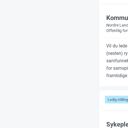
Kommun
Nordre Lan
Offentlig f
Vil du led
(nesten) r
samfunnet,
for samsp
framtidige 
Ledig stilling
Sykeple