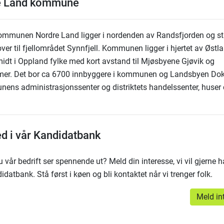
e Land kommune
ommunen Nordre Land ligger i nordenden av Randsfjorden og st
ver til fjellområdet Synnfjell. Kommunen ligger i hjertet av Østla
idt i Oppland fylke med kort avstand til Mjøsbyene Gjøvik og
mer. Det bor ca 6700 innbyggere i kommunen og Landsbyen Do
ens administrasjonssenter og distriktets handelssenter, huser
ed i vår Kandidatbank
 vår bedrift ser spennende ut? Meld din interesse, vi vil gjerne h
idatbank. Stå først i køen og bli kontaktet når vi trenger folk.
Meld in