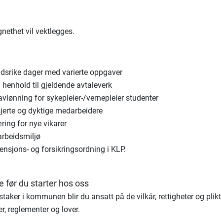
nethet vil vektlegges.
ldsrike dager med varierte oppgaver
 henhold til gjeldende avtaleverk
vlønning for sykepleier-/vernepleier studenter
jerte og dyktige medarbeidere
ring for nye vikarer
arbeidsmiljø
nsjons- og forsikringsordning i KLP.
te før du starter hos oss
taker i kommunen blir du ansatt på de vilkår, rettigheter og plik
er, reglementer og lover.