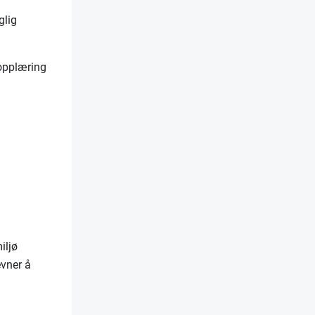
glig
 opplæring
iljø
vner å