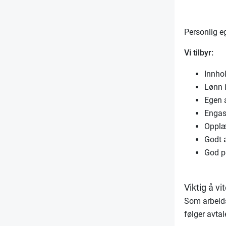
Personlig eg
Vi tilbyr:
Innho
Lønn i
Egen a
Engas
Opplæ
Godt 
God pe
Viktig å vi
Som arbeids
følger avtal