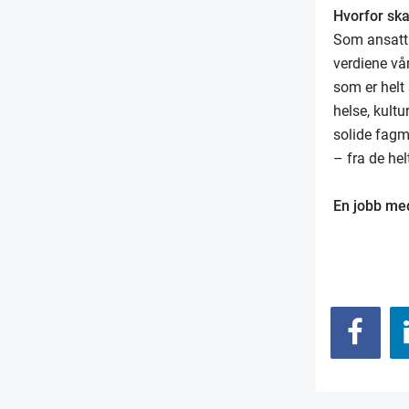
Hvorfor sk
Som ansatt 
verdiene vår
som er helt 
helse, kult
solide fagm
– fra de he
En jobb med