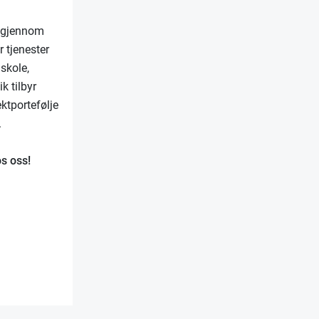
g gjennom
r tjenester
 skole,
k tilbyr
ktportefølje
.
os oss!