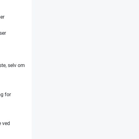
er
ser
ste, selv om
ng for
e ved