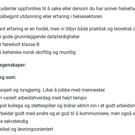
tudenter oppfordres til å søke eller dersom du har annen helsefa
påbegynt utdanning eller erfaring i helsesektoren.
nt erfaring er en fordel, men vi tilbyr både praktisk og teoretisk
r gode grunnleggende dataferdigheter
 førerkort klasse B
 beherske norsk skriftlig og muntlig
 egenskaper:
deg som:
gasjert og nysgjerrig. Liker å jobbe med mennesker
 en variert arbeidshverdag med høyt tempo
god kollega og støttespiller og bidrar aktivt inn i et godt arbeidsm
beider godt med andre og er god til å kommunisere, men også e
de selvstendig
ksibel og løsningsorientert