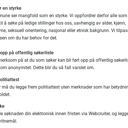
r en styrke
une ser mangfold som en styrke. Vi oppfordrer derfor alle som 
 til å søke på ledige stillinger hos oss, uavhengig av alder, kjønn,
e, seksuell orientering, nasjonal eller etnisk bakgrunn. Vi tilpas
sen om du har behov for det.
 opp på offentlig søkerliste
merksom på at du som søker kan bli ført opp på offentlig søkerli
 om anonymitet. Dette blir du så fall varslet om.
litiattest
rer må du legge frem politiattest uten merknader som har betydni
oldet.
ke
 søknaden din elektronisk innen fristen via Webcruiter, og legg
vitnemål.