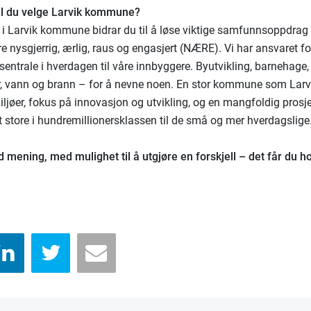
al du velge Larvik kommune?
i Larvik kommune bidrar du til å løse viktige samfunnsoppdra
e nysgjerrig, ærlig, raus og engasjert (NÆRE). Vi har ansvaret fo
sentrale i hverdagen til våre innbyggere. Byutvikling, barnehage,
ur, vann og brann – for å nevne noen. En stor kommune som Larvi
iljøer, fokus på innovasjon og utvikling, og en mangfoldig prosje
lt store i hundremillionersklassen til de små og mer hverdagslige
 mening, med mulighet til å utgjøre en forskjell – det får du h