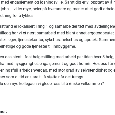
r med engasjement og løsningsvilje. Samtidig er vi opptatt av å 
 jobb – vi ler mye, heier på hverandre og mener at et godt arbeid
setning for å lykkes.
rstrand er lokalisert i ring 1 og samarbeider tett med avdelinge
 tillegg har vi et nært samarbeid med blant annet ergoterapeuter,
uter, leger, tjenestekontor, sykehus, helsehus og apotek. Sammen
helhetlige og gode tjenester til innbyggerne.
en assistent i fast helgestilling med arbeid per tiden hver 3 helg
dra med nysgjerrighet, engasjement og godt humør. Hos oss får
meningsfull arbeidshverdag, med stor grad av selvstendighet og 
er som alltid er klare til å støtte når det trengs.
du den nye kollegaen vi gleder oss til å ønske velkommen?
ner: