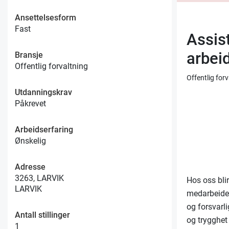
Ansettelsesform
Fast
Assist
arbeid
Bransje
Offentlig forvaltning
Offentlig for
Utdanningskrav
Påkrevet
Arbeidserfaring
Ønskelig
Adresse
3263, LARVIK
Hos oss bli
LARVIK
medarbeidere
og forsvarli
Antall stillinger
og trygghet 
1