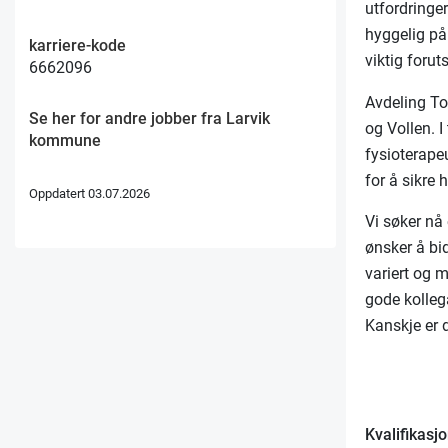
utfordringe
hyggelig på
karriere-kode
viktig forut
6662096
Avdeling To
Se her for andre jobber fra Larvik
og Vollen. I
kommune
fysioterape
for å sikre 
Oppdatert 03.07.2026
Vi søker nå 
ønsker å bi
variert og 
gode kollega
Kanskje er 
Kvalifikasjo