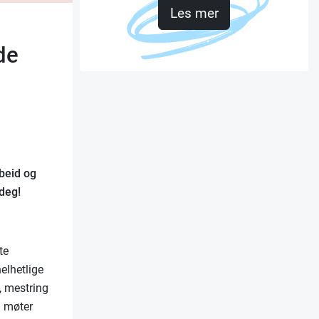
Les mer
de
beid og
 deg!
te
helhetlige
, mestring
g møter