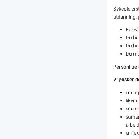
Sykepleiers
utdanning, 
Releva
Du ha
Du har
Du må
Personlige
Vi ønsker 
er en
liker
er en 
samar
arbei
er fle