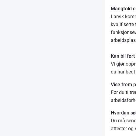
Mangfold e
Larvik komm
kvalifiserte
funksjonsevn
arbeidsplas
Kan bli ført
Vi gjør opp
du har bedt
Vise frem po
Før du tilt
arbeidsforh
Hvordan sø
Du må sende
attester og 