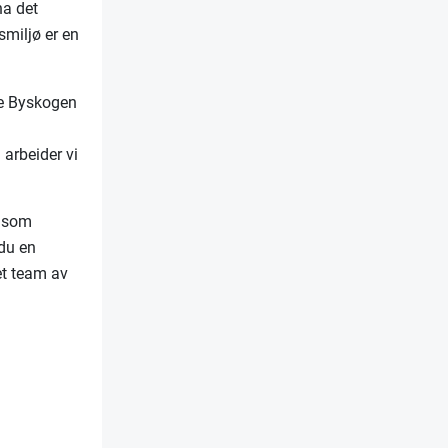
ha det
smiljø er en
ne Byskogen
 arbeider vi
, som
 du en
et team av